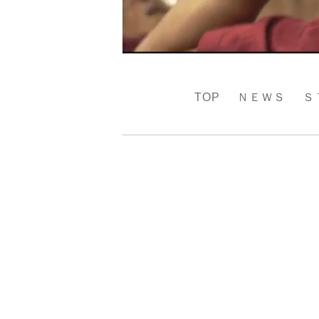
TOP
ＮＥＷＳ
Ｓ