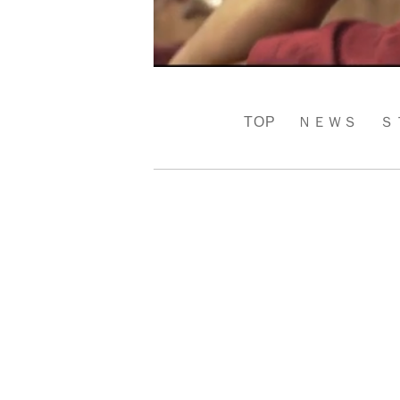
TOP
ＮＥＷＳ
Ｓ