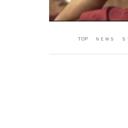
TOP
ＮＥＷＳ
Ｓ