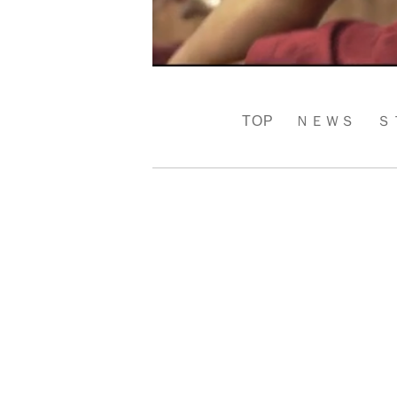
TOP
ＮＥＷＳ
Ｓ