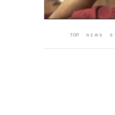
TOP
ＮＥＷＳ
Ｓ