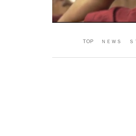
TOP
ＮＥＷＳ
Ｓ