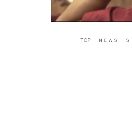
TOP
ＮＥＷＳ
Ｓ