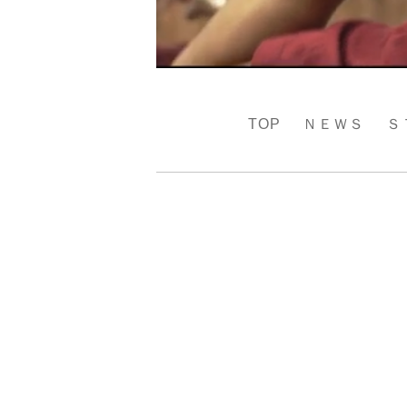
TOP
ＮＥＷＳ
Ｓ