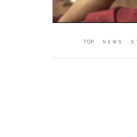
TOP
ＮＥＷＳ
Ｓ