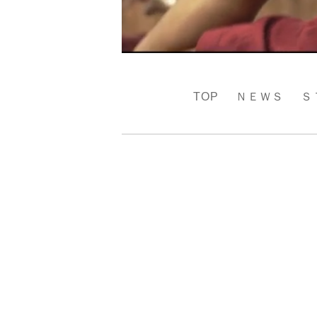
TOP
ＮＥＷＳ
Ｓ