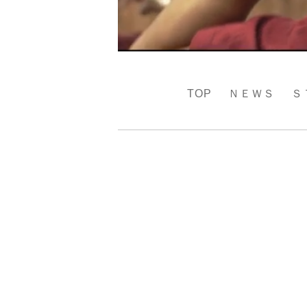
TOP
ＮＥＷＳ
Ｓ