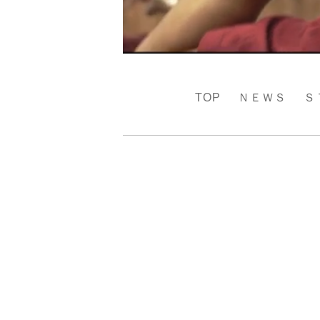
TOP
ＮＥＷＳ
Ｓ