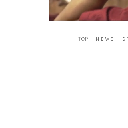
TOP
ＮＥＷＳ
Ｓ